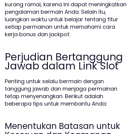
kurang ramai, karena ini dapat meningkatkan
pengalaman bermain Anda. Selain itu,
luangkan waktu untuk belajar tentang fitur
setiap permainan untuk memahami cara
kerja bonus dan jackpot.
Perjudian Bertanggung
Jawab dalam Link Slot
Penting untuk selalu bermain dengan
tanggung jawab dan menjaga permainan
tetap menyenangkan. Berikut adalah
beberapa tips untuk membantu Anda:
Menentukan Batasan untuk