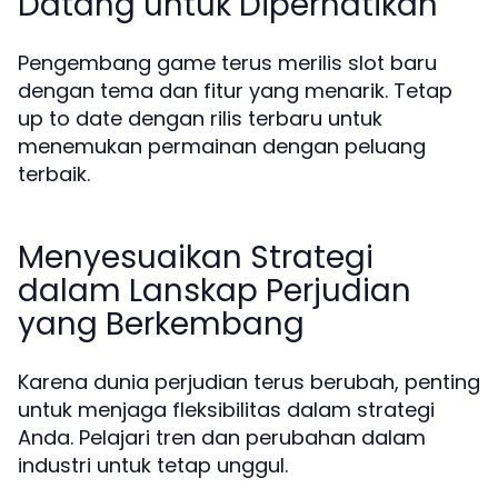
Datang untuk Diperhatikan
Pengembang game terus merilis slot baru
dengan tema dan fitur yang menarik. Tetap
up to date dengan rilis terbaru untuk
menemukan permainan dengan peluang
terbaik.
Menyesuaikan Strategi
dalam Lanskap Perjudian
yang Berkembang
Karena dunia perjudian terus berubah, penting
untuk menjaga fleksibilitas dalam strategi
Anda. Pelajari tren dan perubahan dalam
industri untuk tetap unggul.