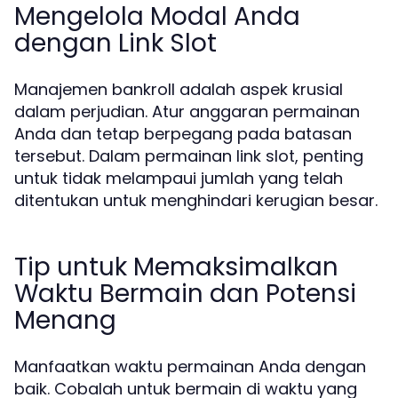
Mengelola Modal Anda
dengan Link Slot
Manajemen bankroll adalah aspek krusial
dalam perjudian. Atur anggaran permainan
Anda dan tetap berpegang pada batasan
tersebut. Dalam permainan link slot, penting
untuk tidak melampaui jumlah yang telah
ditentukan untuk menghindari kerugian besar.
Tip untuk Memaksimalkan
Waktu Bermain dan Potensi
Menang
Manfaatkan waktu permainan Anda dengan
baik. Cobalah untuk bermain di waktu yang