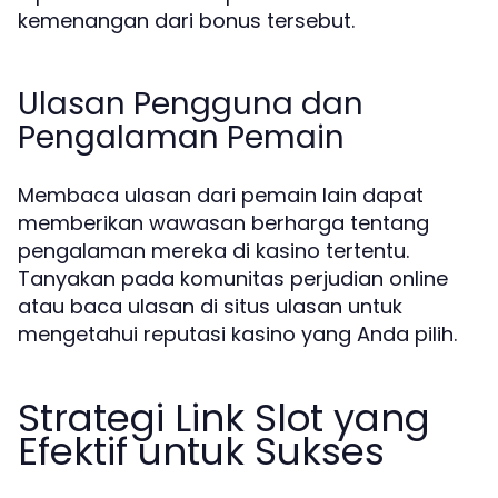
kemenangan dari bonus tersebut.
Ulasan Pengguna dan
Pengalaman Pemain
Membaca ulasan dari pemain lain dapat
memberikan wawasan berharga tentang
pengalaman mereka di kasino tertentu.
Tanyakan pada komunitas perjudian online
atau baca ulasan di situs ulasan untuk
mengetahui reputasi kasino yang Anda pilih.
Strategi Link Slot yang
Efektif untuk Sukses