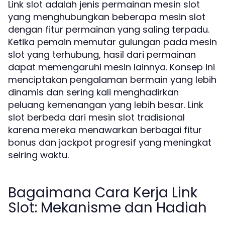
Link slot adalah jenis permainan mesin slot
yang menghubungkan beberapa mesin slot
dengan fitur permainan yang saling terpadu.
Ketika pemain memutar gulungan pada mesin
slot yang terhubung, hasil dari permainan
dapat memengaruhi mesin lainnya. Konsep ini
menciptakan pengalaman bermain yang lebih
dinamis dan sering kali menghadirkan
peluang kemenangan yang lebih besar. Link
slot berbeda dari mesin slot tradisional
karena mereka menawarkan berbagai fitur
bonus dan jackpot progresif yang meningkat
seiring waktu.
Bagaimana Cara Kerja Link
Slot: Mekanisme dan Hadiah