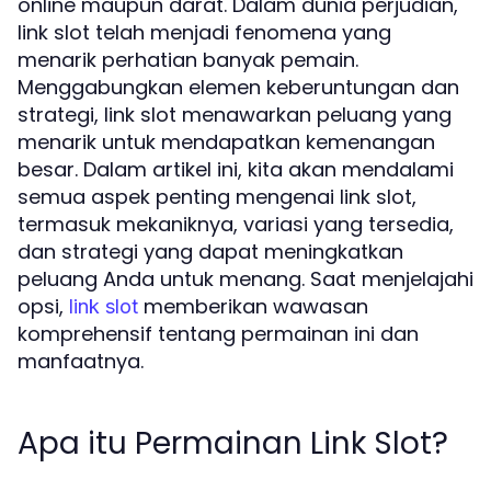
online maupun darat. Dalam dunia perjudian,
link slot telah menjadi fenomena yang
menarik perhatian banyak pemain.
Menggabungkan elemen keberuntungan dan
strategi, link slot menawarkan peluang yang
menarik untuk mendapatkan kemenangan
besar. Dalam artikel ini, kita akan mendalami
semua aspek penting mengenai link slot,
termasuk mekaniknya, variasi yang tersedia,
dan strategi yang dapat meningkatkan
peluang Anda untuk menang. Saat menjelajahi
opsi,
memberikan wawasan
link slot
komprehensif tentang permainan ini dan
manfaatnya.
Apa itu Permainan Link Slot?