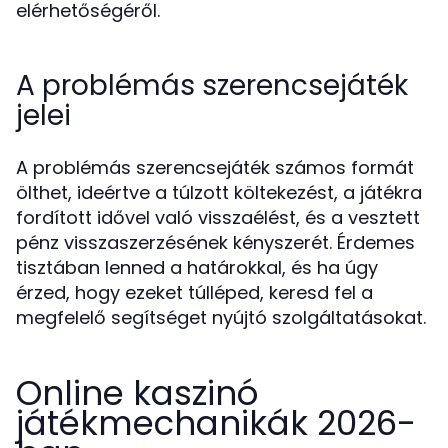
elérhetőségéről.
A problémás szerencsejáték
jelei
A problémás szerencsejáték számos formát
ölthet, ideértve a túlzott költekezést, a játékra
fordított idővel való visszaélést, és a vesztett
pénz visszaszerzésének kényszerét. Érdemes
tisztában lenned a határokkal, és ha úgy
érzed, hogy ezeket túlléped, keresd fel a
megfelelő segítséget nyújtó szolgáltatásokat.
Online kaszinó
játékmechanikák 2026-