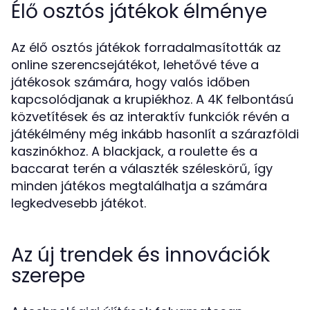
Élő osztós játékok élménye
Az élő osztós játékok forradalmasították az
online szerencsejátékot, lehetővé téve a
játékosok számára, hogy valós időben
kapcsolódjanak a krupiékhoz. A 4K felbontású
közvetítések és az interaktív funkciók révén a
játékélmény még inkább hasonlít a szárazföldi
kaszinókhoz. A blackjack, a roulette és a
baccarat terén a választék széleskörű, így
minden játékos megtalálhatja a számára
legkedvesebb játékot.
Az új trendek és innovációk
szerepe