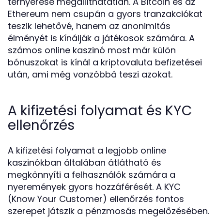
térnyerése megállíthatatlan. A Bitcoin és az
Ethereum nem csupán a gyors tranzakciókat
teszik lehetővé, hanem az anonimitás
élményét is kínálják a játékosok számára. A
számos online kaszinó most már külön
bónuszokat is kínál a kriptovaluta befizetései
után, ami még vonzóbbá teszi azokat.
A kifizetési folyamat és KYC
ellenőrzés
A kifizetési folyamat a legjobb online
kaszinókban általában átlátható és
megkönnyíti a felhasználók számára a
nyeremények gyors hozzáférését. A KYC
(Know Your Customer) ellenőrzés fontos
szerepet játszik a pénzmosás megelőzésében.