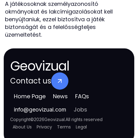
A játékosoknak személyazonosító
okmányokat és lakcímigazolásokat kell
benyújtaniuk, ezzel biztosítva a játék
biztonságát és a felelősségteljes
üzemeltetést.
Geovizual
Contact us
Home Page
News
FAQs
Jobs
info
@
geovizual.com
Copyright
©
2026
Geovizual
.
All rights reserved
About Us
Privacy
Terms
Legal