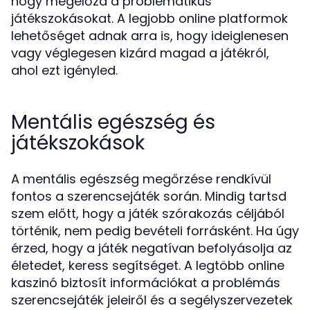
hogy megelőzd a problematikus
játékszokásokat. A legjobb online platformok
lehetőséget adnak arra is, hogy ideiglenesen
vagy véglegesen kizárd magad a játékról,
ahol ezt igényled.
Mentális egészség és
játékszokások
A mentális egészség megőrzése rendkívül
fontos a szerencsejáték során. Mindig tartsd
szem előtt, hogy a játék szórakozás céljából
történik, nem pedig bevételi forrásként. Ha úgy
érzed, hogy a játék negatívan befolyásolja az
életedet, keress segítséget. A legtöbb online
kaszinó biztosít információkat a problémás
szerencsejáték jeleiről és a segélyszervezetek